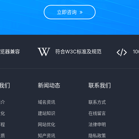
立即咨询
浏览器兼容
符合W3C标准及规范
1
我们
新闻动态
联系我们
简介
域名资讯
联系方式
文化
建站知识
在线留言
历程
网站优化
法律申明
资质
知产资讯
隐私政策