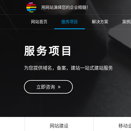
用网站演绎您的企业精髓！
网站首页
服务项目
解决方案
案例
服务项目
为您提供域名，备案，建站一站式建站服务
立即咨询
网站建设
移动