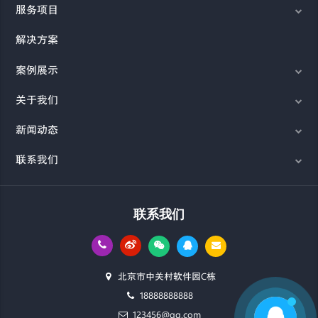
服务项目
解决方案
案例展示
关于我们
新闻动态
联系我们
联系我们
北京市中关村软件园C栋
18888888888
123456@qq.com