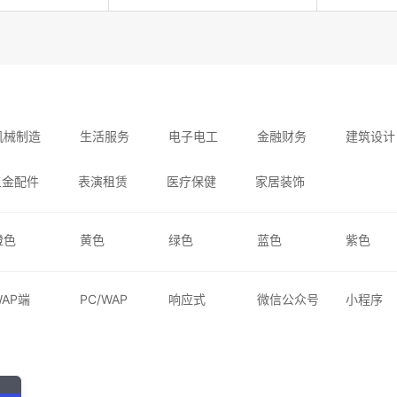
机械制造
生活服务
电子电工
金融财务
建筑设计
五金配件
表演租赁
医疗保健
家居装饰
橙色
黄色
绿色
蓝色
紫色
WAP端
PC/WAP
响应式
微信公众号
小程序