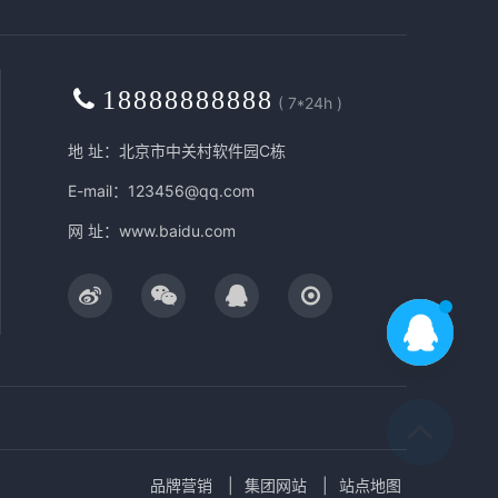
18888888888
( 7*24h )
地 址：北京市中关村软件园C栋
E-mail：123456@qq.com
网 址：
www.baidu.com
品牌营销
集团网站
站点地图