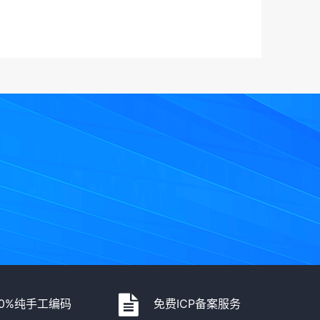
00%纯手工编码
免费ICP备案服务