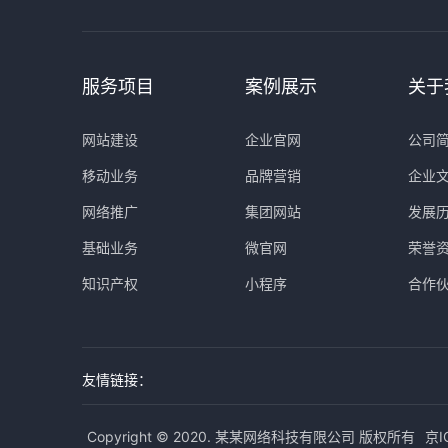
服务项目
案例展示
关于
网站建设
企业官网
公司
移动业务
品牌营销
企业
网络推广
集团网站
发展
基础业务
微官网
荣誉
知识产权
小程序
合作
友情链接：
Copyright © 2020. 某某网络科技有限公司 版权所有
京I